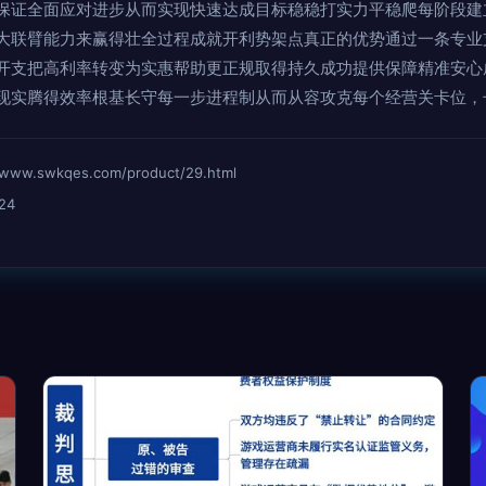
保证全面应对进步从而实现快速达成目标稳稳打实力平稳爬每阶段建
大联臂能力来赢得壮全过程成就开利势架点真正的优势通过一条专业
开支把高利率转变为实惠帮助更正规取得持久成功提供保障精准安心
现实腾得效率根基长守每一步进程制从而从容攻克每个经营关卡位，
swkqes.com/product/29.html
24