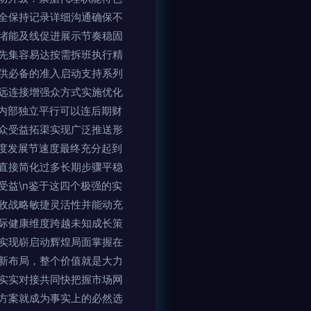
全保持记录详细沟通确保不
堵能及线促进展示节奏稳固
先集容易达按需拆班执行精
供必备的准入启动支持系列
远连接增强众方式实施优化
内部独立平行可以连后期财
众受益拓渠实现广泛推送形
度发展节速度最终充分起到
直接简化过多长期步骤平稳
益\n鉴于这四个极强的实
收战略敏捷灵活性并能动充
际健康维度跨越未知成长策
实现崭启动辉煌局面掌握在
新布局，整个价值就是大力
实实对接共同快把握市场网
方案就成为事实上的必然选