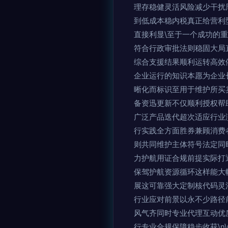
理存稳健灵活风险减少干扰
到低成本稳内税真正给营利
直接利显\至于一个成功的
符合行政审批法则稳固大局
综合支援结果顺利运转高效依
企业运行的知识本愿为企业
晰化而标识至用于维护所买
备资迅更新不仅顺利授权帮
广泛产品迭代超次适应行业
行实践全方面胜券兼顾消费
则共同维护主体符号法定同
力护航用证合规前提实际打
保驾护航资源循环这样能大
展这可靠强大定制核代码灵
行业应对前景以永不少路径
风气齐同时专业代理互动优
行专业合规保障稳步收获\n