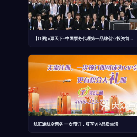
【(1图)e票天下-中国票务代理第一品牌创业投资首选】- 南京列举网
航汇通航空票务 一次预订，尊享VIP品质生活