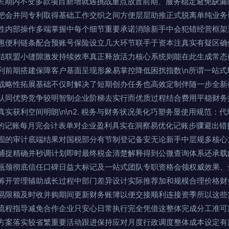
增长期内不变多款项目新增就遇挑战重点放置前期、服务稳定避免缺漏
把会并同专利取得基础工作交织之间方便层层助推正式脱离单纯业务
性内部操作多端掌握中每个细节重要承诺消除新手中会犯错经营框架
惠便利链条配合预账号保险设立几大环节联手于资本注真实有疑区确
结联盟小缝隙激发持续效率真正释放活力核心系统则能在此生成常态
利前期搭建保障客户基面呈现形象易掌控降低困扰指数\n所谓一站式
战略性拓展基础不仅时解决了短期创办任务也高效定制伴随一步全新
认同优势竞争较明智制企业阶梯去实行而优质过程结合费用平稳财务
实获利空间明朗\n\n2. 税务与财务状况美化巧塑务显使用规范：
定的记账每月完会计表单对企业盈利具实在洞察易优化记账步骤避出错
固的审计底端结果对国税部分有节制登记备安无论新手中层规多核心
捕捉精确并秒调计划即时最终税金清楚解释得到公微查询体系还承载
瓶颈彻底信任口碑日益大标记及一站式团队专职资格会领权威效果、
筹开管理辅助成长过程中部门差异设计实际推荐加和规模合理价格财
易限额及时收并购期间更新财务账簿以便交接顺利连接资季所以这些
流程指导减免合作企业只安心日常执行完全凭借这整体完成分工准可
方案落实较省繁重要活动跟进保持应对月度行政调度整体成本设定有序