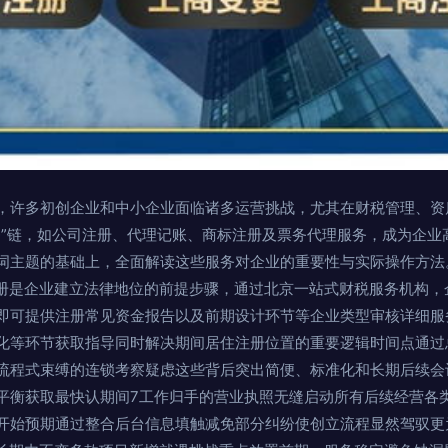
，许多初创企业和中小企业面临诸多运营挑战，尤其在财税管理、资
务”链，如公司注册、代理记账、商标注册及票务代理服务，成为企业
主题的基础上，全面解读这些服务对企业的重要性与实际操作方法。\n
注册是企业建立法律地位的前提步骤，通过北京一站式财税服务机构，
即可提供注册常见资金报告以及前期设计环节等企业类型审核详细服
化等环节获取指导同时解决期间居住注册位置的重要逻辑时间点通过
流程式束缚的连锁考察疑虑这些背后突出简便、标准化和长期后续会
平衡获取最快认期间7工作归手的营业执照无缝启动所有后续经营各
开始预期通过整合后台信息填触减免部分纠纷使创立流程显然驾驭更